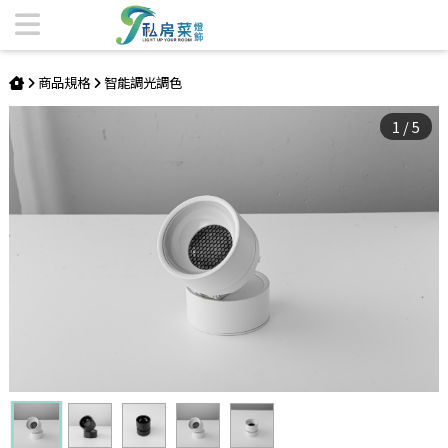
LED8W開合式網狀吸頂燈 | 私房菜精品燈飾
商品規格
智能調光調色
1
/
5