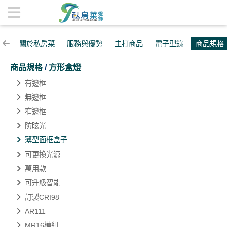
薄型面框盒子 | 私房菜精品燈飾
關於私房菜
服務與優勢
主打商品
電子型錄
商品規格
商品規格
/
方形盒燈
有邊框
無邊框
窄邊框
防眩光
薄型面框盒子
可更換光源
萬用款
可升級智能
訂製CRI98
AR111
MR16模組