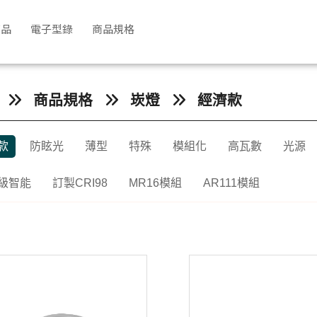
商品
電子型錄
商品規格
商品規格
崁燈
經濟款
款
防眩光
薄型
特殊
模組化
高瓦數
光源
級智能
訂製CRI98
MR16模組
AR111模組