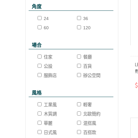
角度
24
36
60
120
場合
住家
餐廳
公設
百貨
服飾店
辦公空間
$
風格
工業風
輕奢
木質調
北歐簡約
華麗
混搭風
日式風
百搭款