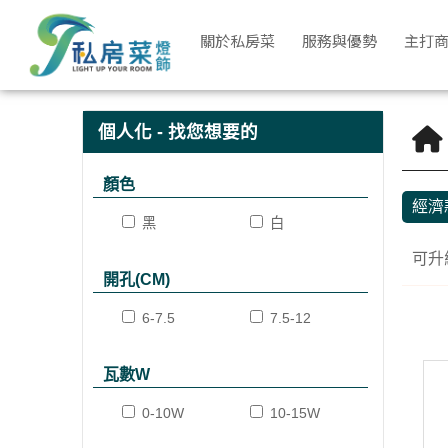
經濟款 | 私房菜精品燈飾
關於私房菜
服務與優勢
主打
個人化 - 找您想要的
顏色
經濟
黑
白
可升
開孔(CM)
6-7.5
7.5-12
瓦數W
0-10W
10-15W