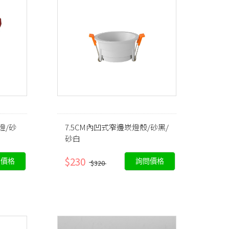
燈/砂
7.5CM內凹式窄邊崁燈殼/砂黑/
砂白
$230
問價格
詢問價格
$320