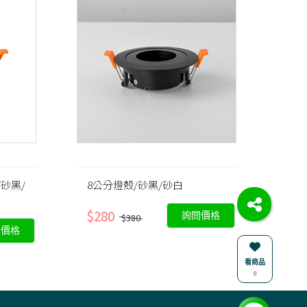
/砂黑/
8公分燈殼/砂黑/砂白
$280
詢問價格
$380
問價格
看商品
0