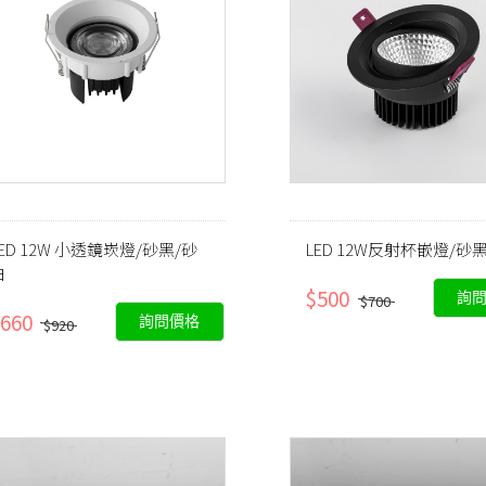
LED 12W 小透鏡崁燈/砂黑/砂
LED 12W反射杯嵌燈/砂
白
$500
詢
$700
660
詢問價格
$920