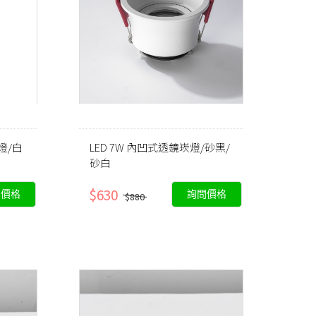
燈/白
LED 7W 內凹式透鏡崁燈/砂黑/
砂白
$630
問價格
詢問價格
$880