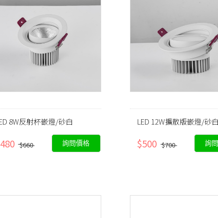
LED 8W反射杯嵌燈/砂白
LED 12W擴散版嵌燈/砂
480
$500
詢問價格
詢
$660
$700