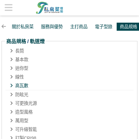
高瓦數 | 私房菜精品燈飾
關於私房菜
服務與優勢
主打商品
電子型錄
商品規格
商品規格
/
軌道燈
長筒
基本款
迷你型
線性
高瓦數
防眩光
可更換光源
造型風格
萬用型
可升級智能
訂製CRI98