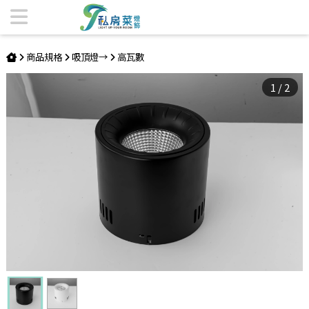
LED 30W大吸頂筒燈 | 私房菜精品燈飾
商品規格
吸頂燈→
高瓦數
1
/
2