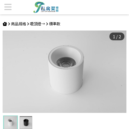
LED16W 內眩式吸頂燈 | 私房菜精品燈飾
商品規格
吸頂燈→
標準款
1
/
2