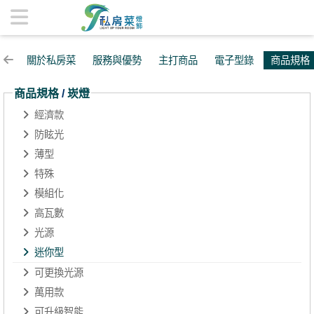
迷你型 | 私房菜精品燈飾
關於私房菜
服務與優勢
主打商品
電子型錄
商品規格
商品規格
/
崁燈
經濟款
防眩光
薄型
特殊
模組化
高瓦數
光源
迷你型
可更換光源
萬用款
可升級智能