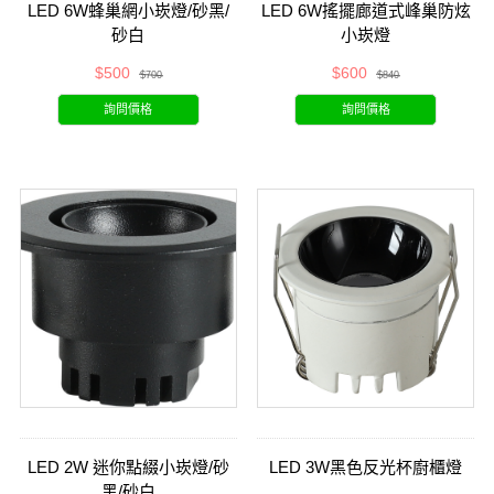
LED 6W蜂巢網小崁燈/砂黑/
LED 6W搖擺廊道式峰巢防炫
砂白
小崁燈
$500
$600
$700
$840
詢問價格
詢問價格
LED 2W 迷你點綴小崁燈/砂
LED 3W黑色反光杯廚櫃燈
黑/砂白