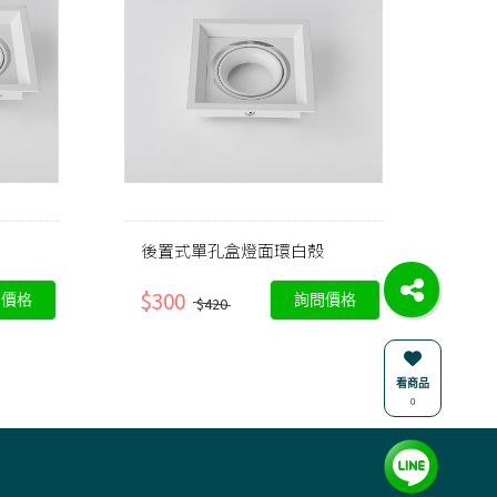
後置式單孔盒燈面環白殼
$300
問價格
詢問價格
$420
看商品
0