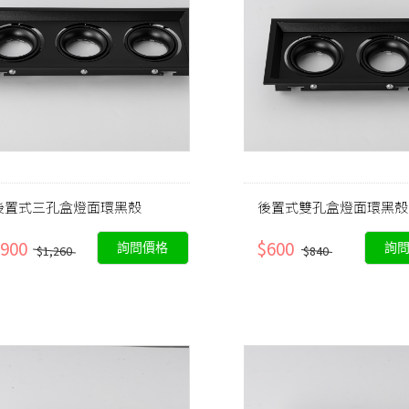
後置式三孔盒燈面環黑殼
後置式雙孔盒燈面環黑殼
900
$600
詢問價格
詢
$1,260
$840