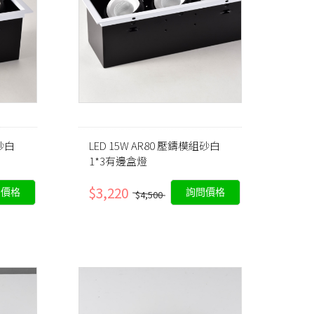
組砂白
LED 15W AR80 壓鑄模組砂白
1*3有邊盒燈
$3,220
問價格
詢問價格
$4,500