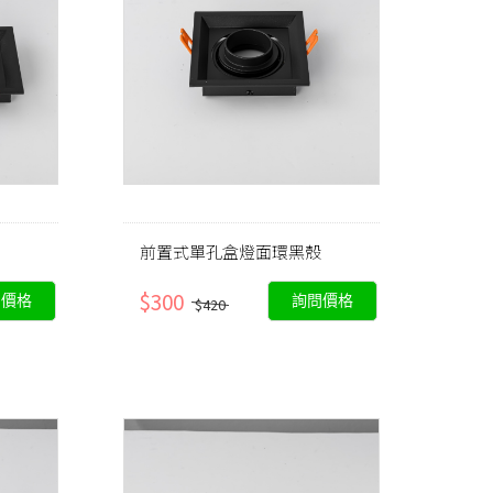
前置式單孔盒燈面環黑殼
$300
問價格
詢問價格
$420