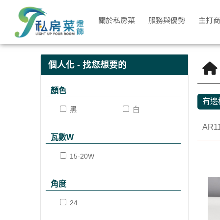
有邊框 | 私房菜精品燈飾
關於私房菜
服務與優勢
主打
個人化 - 找您想要的
顏色
有邊
黑
白
AR1
瓦數W
15-20W
角度
24