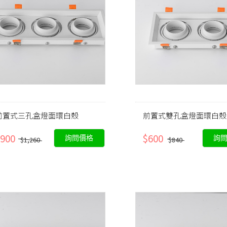
前置式三孔盒燈面環白殼
前置式雙孔盒燈面環白殼
900
$600
詢問價格
詢
$1,260
$840