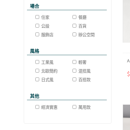
場合
住家
餐廳
公設
百貨
服飾店
辦公空間
風格
工業風
輕奢
北歐簡約
混搭風
$
日式風
百搭款
其他
經濟實惠
萬用款