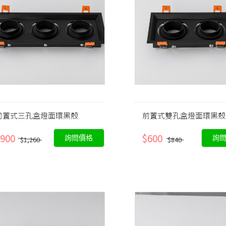
前置式三孔盒燈面環黑殼
前置式雙孔盒燈面環黑殼
900
$600
詢問價格
詢
$1,260
$840