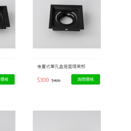
後置式單孔盒燈面環黑殼
$300
問價格
詢問價格
$420