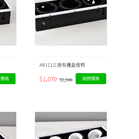
AR111三燈有邊盒燈殼
$1,070
問價格
詢問價格
$1,500