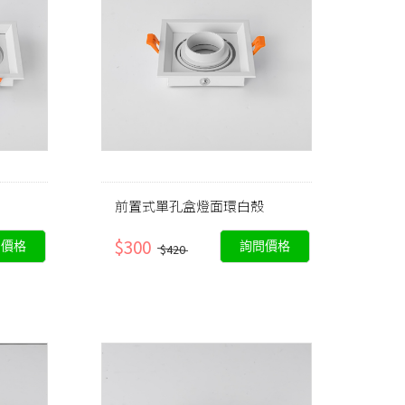
前置式單孔盒燈面環白殼
$300
問價格
詢問價格
$420