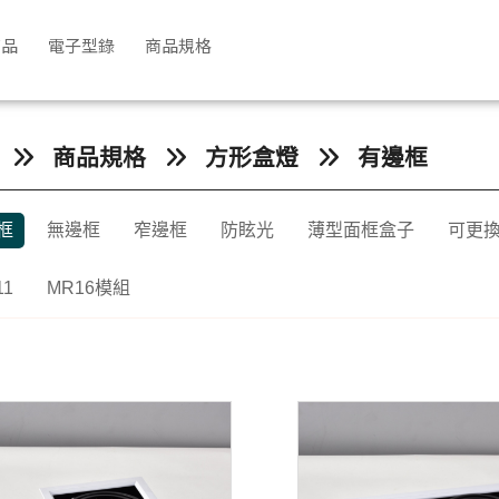
商品
電子型錄
商品規格
商品規格
方形盒燈
有邊框
框
無邊框
窄邊框
防眩光
薄型面框盒子
可更
11
MR16模組